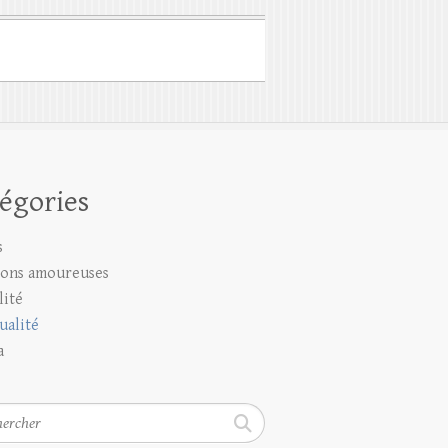
égories
s
ions amoureuses
lité
ualité
a
rcher