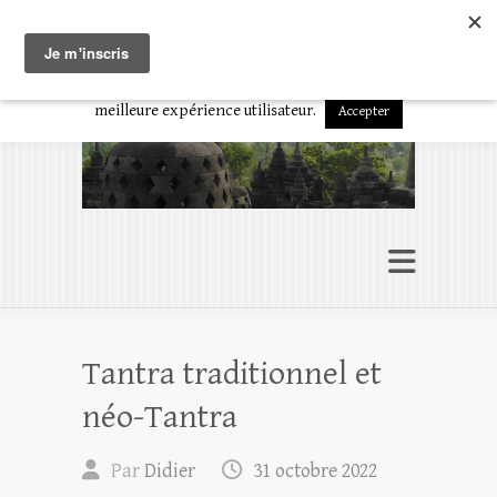
En poursuivant votre navigation sur ce site, vous acceptez
Présence à soi
l'utilisation de cookies ou technologies similaires pour disposer de
L’art d’être en conscience
services adaptés à vos centres d'intérêts et vous garantir une
meilleure expérience utilisateur.
Accepter
Tantra traditionnel et
néo-Tantra
Par
Didier
31 octobre 2022