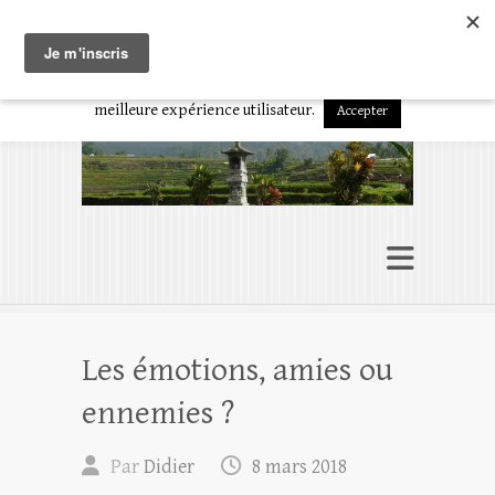
En poursuivant votre navigation sur ce site, vous acceptez
Présence à soi
l'utilisation de cookies ou technologies similaires pour disposer de
L’art d’être en conscience
services adaptés à vos centres d'intérêts et vous garantir une
meilleure expérience utilisateur.
Accepter
Les émotions, amies ou
ennemies ?
Par
Didier
8 mars 2018