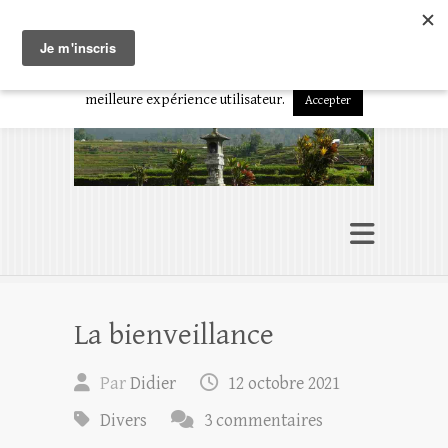
En poursuivant votre navigation sur ce site, vous acceptez
Présence à soi
l'utilisation de cookies ou technologies similaires pour disposer de
L’art d’être en conscience
services adaptés à vos centres d'intérêts et vous garantir une
meilleure expérience utilisateur.
Accepter
La bienveillance
Par
Didier
12 octobre 2021
Divers
3 commentaires